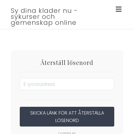
Togg
Sy dina klader nu -
sykurser och
navig
gemenskap online
Återställ lösenord
Logga in